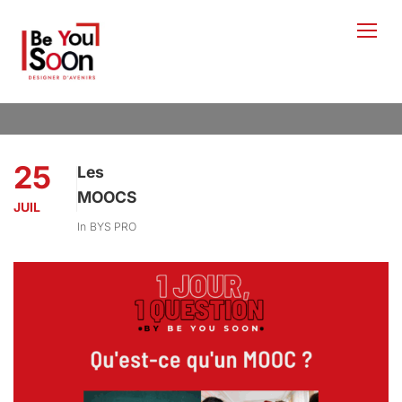
25
Les
MOOCS
JUIL
In
BYS PRO