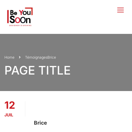
Home
Témoignages
Brice
PAGE TITLE
12
JUIL
Brice